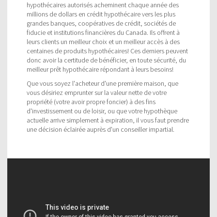
hypothécaires autorisés acheminent chaque année des
millions de dollars en crédit hypothécaire vers les plus
grandes banques, coopératives de crédit, sociétés de
fiducie et institutions financières du Canada. Ils offrent à
leurs clients un meilleur choix et un meilleur accès à des
centaines de produits hypothécaires! Ces derniers peuvent
donc avoir la certitude de bénéficier, en toute sécurité, du
meilleur prêt hypothécaire répondant à leurs besoins!
Que vous soyez l'acheteur d'une première maison, que
vous désiriez emprunter sur la valeur nette de votre
propriété (votre avoir propre foncier) à des fins
d'investissement ou de loisir, ou que votre hypothèque
actuelle arrive simplement à expiration, il vous faut prendre
une décision éclairée auprès d'un conseiller impartial.